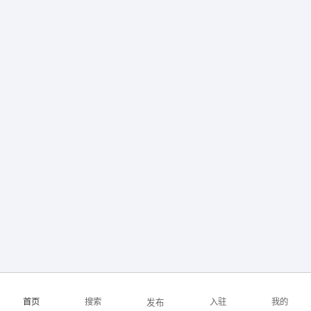
【宁德市小新星教育咨询有限公司】 强势入驻
首页
搜索
入驻
我的
发布