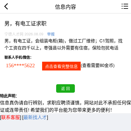
信息内容
男，有电工证求职
宁德人才网 2026.08.09
举报
男，有电工证，会组装电柜(箱)，做过工厂维修；C1驾照，找
个工资在四千以上，枣强县以外需要有住宿，保险勿扰电话
联系人手机/微信：
(查看需要80金币)
156****5622
点击查看完整信息
特此声明：
信息真伪请自行辨别，求职应聘须谨慎，网站对此不承担任何保
证或连带责任! 希望我们的平台能为您带来更多的便利！
[
联系客服
]
[
最新找人才
]