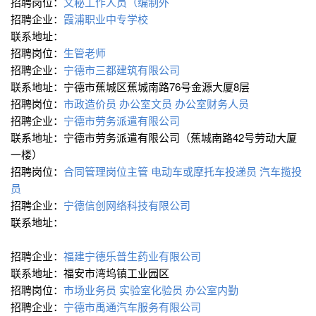
招聘岗位：
文秘工作人员（编制外
招聘企业：
霞浦职业中专学校
联系地址：
招聘岗位：
生管老师
招聘企业：
宁德市三都建筑有限公司
联系地址：宁德市蕉城区蕉城南路76号金源大厦8层
招聘岗位：
市政造价员
办公室文员
办公室财务人员
招聘企业：
宁德市劳务派遣有限公司
联系地址：宁德市劳务派遣有限公司（蕉城南路42号劳动大厦
一楼）
招聘岗位：
合同管理岗位主管
电动车或摩托车投递员
汽车揽投
员
招聘企业：
宁德信创网络科技有限公司
联系地址：
招聘企业：
福建宁德乐普生药业有限公司
联系地址：福安市湾坞镇工业园区
招聘岗位：
市场业务员
实验室化验员
办公室内勤
招聘企业：
宁德市禹通汽车服务有限公司